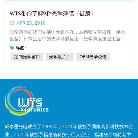
WTS带你了解9种光学薄膜（镀膜）
APR 23, 2018
光学薄膜在我们生活中无处不在，从精密光学器件、显示
设备到日常生活中的光学薄膜应用；光学薄膜按照用途分
类、特性、应用领域可分为：反射膜、减反射/增透膜、滤
标签 :
光片、偏光片/偏振片、补偿膜/相位板、配向膜、扩散膜/
定制光学窗口
光学镜片厂
OEM光学棱镜
片、增亮膜/棱镜片/聚光膜、遮光膜/黑白胶。相关衍生产
品包括光学级保护膜、窗膜等。1、反光膜一般可以分为两
种，一种是金属反光膜，一种是全电反光膜。2.减反射/增
透膜 减反射膜又称增透膜，它的主要作用是减少或消除透
镜、棱镜、平面镜等学表面的反射光，从而增加这些元件
的光透射率，减少或消除系统的杂散光。3、滤光片。滤光
片是用塑料或玻璃制成，然后添加特殊的染料，红色滤光
片只允许红光通过，等等。玻璃片的折射率与空气几乎相
同，所有色光都可以穿过，因此是透明的，但加入染料染
色后，分子结构发生变化，折射率也发生变化，某些颜色
威泰思光电成立于2009年，2021年被授予国家高新科技技术企
光的通过性就会发生变化。例如，当白光经过蓝色滤光片
时，会发出一束蓝光，绿光和红光很少，大部分都被滤光
业，2022年被授予福建省科技小巨人企业，福建省专精特新中