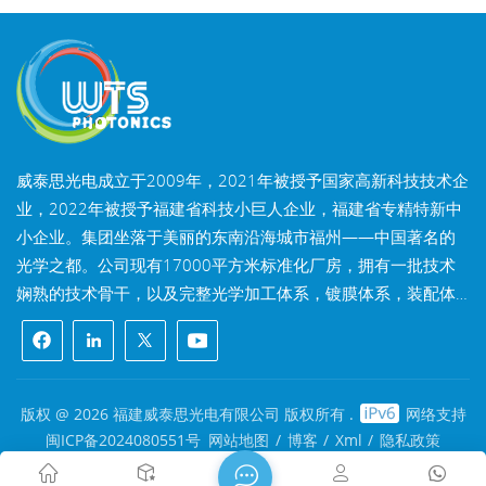
威泰思光电成立于2009年，2021年被授予国家高新科技技术企
业，2022年被授予福建省科技小巨人企业，福建省专精特新中
小企业。集团坐落于美丽的东南沿海城市福州——中国著名的
光学之都。公司现有17000平方米标准化厂房，拥有一批技术
娴熟的技术骨干，以及完整光学加工体系，镀膜体系，装配体
系，检测体系，可为客户提供高精密光学元器件、高精度光学
成像镜头和高功率激光元器件的研发、设计、制造一站式解决
方案。 威泰思产品包括光学窗口片、透镜、柱面镜、滤光片、
反射镜、棱镜、波片、分光镜、激光晶体，镜头和模组等光学
版权 @ 2026 福建威泰思光电有限公司 版权所有 .
网络支持
元器件及光学系统。产品广泛应用于机器视觉、工业激光、生
闽ICP备2024080551号
网站地图
/
博客
/
Xml
/
隐私政策
物医疗、精密仪器、航天航空、AR&VR、半导体、自动化驾