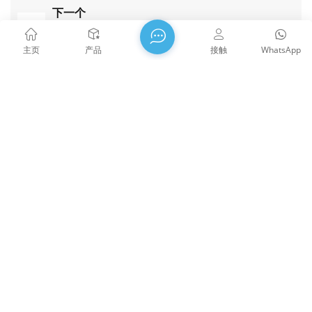
下一个
January 20 - 22, 2026. San Francisco, California,
Booth #2152
主页
产品
接触
WhatsApp
威泰思光电成立于2009年，2021年被授予国家高新科技技术企
业，2022年被授予福建省科技小巨人企业，福建省专精特新中
小企业。集团坐落于美丽的东南沿海城市福州——中国著名的
光学之都。公司现有17000平方米标准化厂房，拥有一批技术
娴熟的技术骨干，以及完整光学加工体系，镀膜体系，装配体
系，检测体系，可为客户提供高精密光学元器件、高精度光学
成像镜头和高功率激光元器件的研发、设计、制造一站式解决