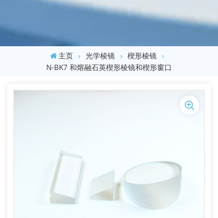
主页
光学棱镜
楔形棱镜
N-BK7 和熔融石英楔形棱镜和楔形窗口