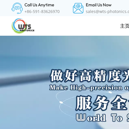
Call Us Anytime
Email Us Now
+86-591-83626970
sales@wts-photonics
主