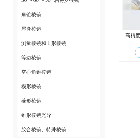
角锥棱镜
屋脊棱镜
高精
测量棱镜和 L 形棱镜
等边棱镜
空心角锥棱镜
楔形棱镜
菱形棱镜
锥形棱镜光导
胶合棱镜、特殊棱镜