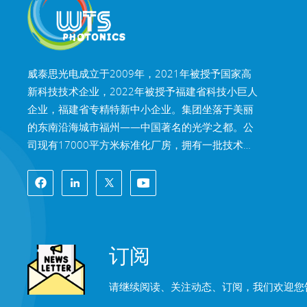
高精度低阶波片
阅读更多
威泰思光电成立于2009年，2021年被授予国家高
新科技技术企业，2022年被授予福建省科技小巨人
企业，福建省专精特新中小企业。集团坐落于美丽
N-BK7 和熔融石英楔
的东南沿海城市福州——中国著名的光学之都。公
形棱镜和楔形窗口
司现有17000平方米标准化厂房，拥有一批技术娴
阅读更多
熟的技术骨干，以及完整光学加工体系，镀膜体
系，装配体系，检测体系，可为客户提供高精密光
学元器件、高精度光学成像镜头和高功率激光元器
件的研发、设计、制造一站式解决方案。 威泰思产
光学高精度菱形棱镜
品包括光学窗口片、透镜、柱面镜、滤光片、反射
阅读更多
订阅
镜、棱镜、波片、分光镜、激光晶体，镜头和模组
等光学元器件及光学系统。产品广泛应用于机器视
请继续阅读、关注动态、订阅，我们欢迎您
觉、工业激光、生物医疗、精密仪器、航天航空、
AR&VR、半导体、自动化驾驶、车载光学及光通信