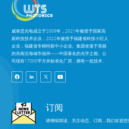
威泰思光电成立于2009年，2021年被授予国家高
新科技技术企业，2022年被授予福建省科技小巨人
企业，福建省专精特新中小企业。集团坐落于美丽
的东南沿海城市福州——中国著名的光学之都。公
司现有17000平方米标准化厂房，拥有一批技术娴
熟的技术骨干，以及完整光学加工体系，镀膜体
系，装配体系，检测体系，可为客户提供高精密光
学元器件、高精度光学成像镜头和高功率激光元器
件的研发、设计、制造一站式解决方案。 威泰思产
品包括光学窗口片、透镜、柱面镜、滤光片、反射
订阅
镜、棱镜、波片、分光镜、激光晶体，镜头和模组
等光学元器件及光学系统。产品广泛应用于机器视
请继续阅读、关注动态、订阅，我们欢迎您
觉、工业激光、生物医疗、精密仪器、航天航空、
AR&VR、半导体、自动化驾驶、车载光学及光通信