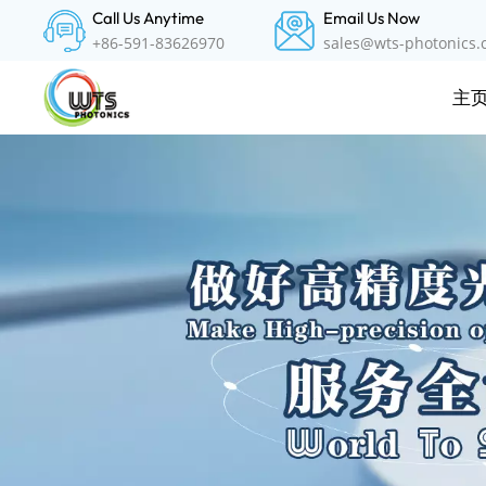
Call Us Anytime
Email Us Now
+86-591-83626970
sales@wts-photonics
主