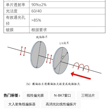
单片透射率
90%±2%
光洁度
60/40
有效通光孔
>85%
径
镀膜
根据要求
热门标签 :
线性偏光膜
N-BK7窗口
三明治片
大入射角线偏振器
高消光比线性偏振片