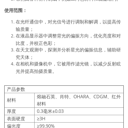
使用范围：
在光纤通信中，对光信号进行调制和解调，以提高传
输质​​量；
在液晶显示器中调整背光的偏振方向，优化亮度和对
比度，并校正色彩；
在天文观测中，探测并分析星光的偏振信息，辅助研
究天体；
在相机和摄像机中，它被用作滤光镜，以减少反射眩
光并提高拍摄质量。
产品参数
熔融石英、肖特、OHARA、CDGM、红外
材料
材料
厚度
0.3毫米±0.03
表面硬度
≥3H
偏光度
≥99.90%