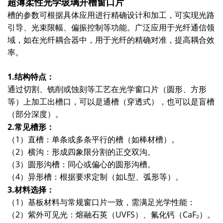
超薄柔性光学玻璃开槽窗口片
槽的参数可根据具体应用进行精确设计和加工，可实现光路
引导、光束限幅、偏振控制等功能。广泛应用于光纤通信领
域，如在光纤耦合器中，用于光纤的精确对准，提高耦合效
率。
1.结构特点：
通过切割、铣削或蚀刻等工艺在光学窗口片（圆形、方形
等）上加工出槽口，可以是通槽（穿透式），也可以是盲槽
（部分深度）。
2.常见槽形：
（1）直槽：单条或多条平行的槽（如棒材槽）。
（2）横沟：形成四象限分割的正交双沟。
（3）圆形沟槽：同心或偏心的圆形沟槽。
（4）异形槽：根据要求定制（如L型、弧形等）。
3.材料选择：
（1）基板材料与常规窗口片一致，需满足光学性能：
（2）紫外可见光：熔融石英（UVFS）、氟化钙（CaF₂）。