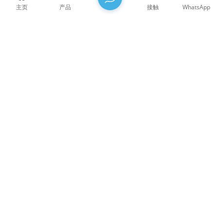
主页
产品
接触
WhatsApp
熔融石英光学布鲁斯特窗口片
非常适合在激光腔中使用 55.57° 方向的圆形轮廓 未镀膜
紫外熔融石英布鲁斯特窗口片
威泰思光电成立于2009年，2021年被授予国家高新科技技术企
业，2022年被授予福建省科技小巨人企业，福建省专精特新中
小企业。集团坐落于美丽的东南沿海城市福州——中国著名的
光学之都。公司现有17000平方米标准化厂房，拥有一批技术
娴熟的技术骨干，以及完整光学加工体系，镀膜体系，装配体
系，检测体系，可为客户提供高精密光学元器件、高精度光学
成像镜头和高功率激光元器件的研发、设计、制造一站式解决