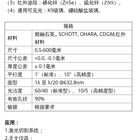
（3）红外波段：硒化锌（ZnSe）、硫化锌（
）。
ZNS
（4）通用可见光：K9玻璃、硼硅酸盐玻璃。
规格
熔融石英,, SCHOTT, OHARA, CDGM,红外
材料
材料
尺寸
0.5-600毫米
尺寸公差
+0.0, -0.1毫米
厚度公差
± 0.1毫米
平行度
1'（标准）、10"（高精度）
面型
1λ 至 λ/20 @632.8nm
光洁度
60/40（标准型）、10/5（高精度型）
有效孔径
90%
镀膜
根据要求
应用：
1.激光切割系统；
2.天文仪器；