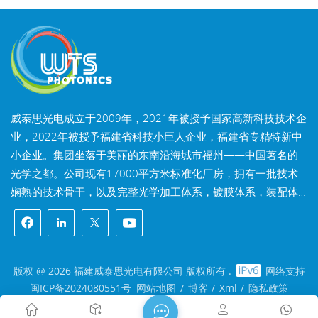
威泰思光电成立于2009年，2021年被授予国家高新科技技术企
业，2022年被授予福建省科技小巨人企业，福建省专精特新中
小企业。集团坐落于美丽的东南沿海城市福州——中国著名的
光学之都。公司现有17000平方米标准化厂房，拥有一批技术
娴熟的技术骨干，以及完整光学加工体系，镀膜体系，装配体
系，检测体系，可为客户提供高精密光学元器件、高精度光学
成像镜头和高功率激光元器件的研发、设计、制造一站式解决
方案。 威泰思产品包括光学窗口片、透镜、柱面镜、滤光片、
反射镜、棱镜、波片、分光镜、激光晶体，镜头和模组等光学
版权 @ 2026 福建威泰思光电有限公司 版权所有 .
网络支持
元器件及光学系统。产品广泛应用于机器视觉、工业激光、生
闽ICP备2024080551号
网站地图
/
博客
/
Xml
/
隐私政策
物医疗、精密仪器、航天航空、AR&VR、半导体、自动化驾