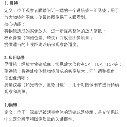
1
目镜
.
定义：位于观察者眼睛附近一端的一个透镜或一组透镜，用于
放大物镜的图像，使最终图像易于人眼看到。
核心功能：
将物镜所成的实像放大，进一步提高整体的放大倍数；
校正像差（例如色差、畸变）并改善图像质量；
提供适当的出瞳距离以确保观察舒适度。
2. 应用场景
显微镜：经放大物镜成像，常见放大倍数有5×、10×、15×等；
望远镜：将远处物体经物镜所成的实像放大，同时调整视角，
使图像清晰；
测量仪器（如光谱仪、显微目镜）：用于对图像细节进行精确
观察和测量。
1.物镜
定义：位于一端靠近被观察物体的透镜或透镜组，是光学系统
中决定分辨率和图像质量的关键部件。