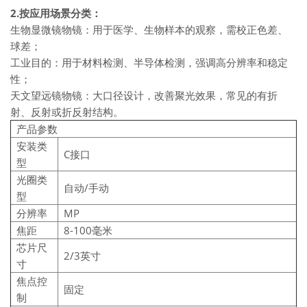
2.按应用场景分类：
生物显微镜物镜：用于医学、生物样本的观察，需校正色差、
球差；
工业目的：用于材料检测、半导体检测，强调高分辨率和稳定
性；
天文望远镜物镜：大口径设计，改善聚光效果，常见的有折
射、反射或折反射结构。
产品参数
安装类
C接口
型
光圈类
自动/手动
型
分辨率
MP
焦距
8-100毫米
芯片尺
2/3英寸
寸
焦点控
固定
制