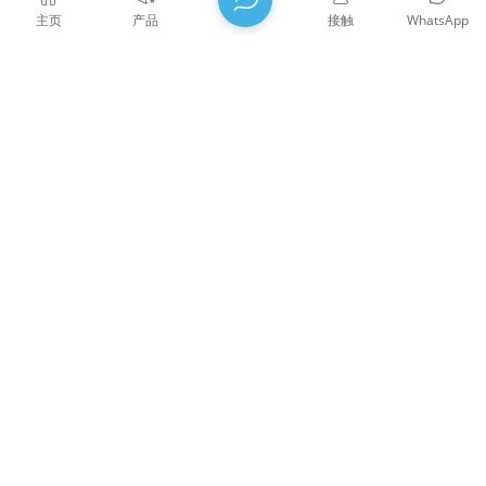
主页
产品
接触
WhatsApp
ITS镜头系列
ITS镜头是专为智能交通系统（ITS）设计的光学镜头，具
有高清成像、宽动态、低照度等特点，可满足交通监控、
车牌识别、交通分析等场景的精准视觉需求
威泰思光电成立于2009年，2021年被授予国家高新科技技术企
业，2022年被授予福建省科技小巨人企业，福建省专精特新中
小企业。集团坐落于美丽的东南沿海城市福州——中国著名的
光学之都。公司现有17000平方米标准化厂房，拥有一批技术
娴熟的技术骨干，以及完整光学加工体系，镀膜体系，装配体
系，检测体系，可为客户提供高精密光学元器件、高精度光学
成像镜头和高功率激光元器件的研发、设计、制造一站式解决