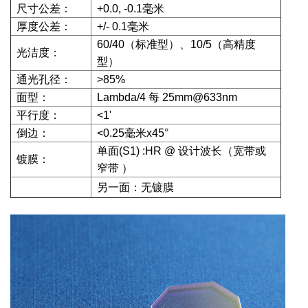
尺寸公差：
+0.0, -0.1毫米
厚度公差：
+/- 0.1毫米
60/40（标准型）、10/5（高精度
光洁度：
型）
通光孔径：
>85%
面型：
Lambda/4 每 25mm@633nm
平行度：
<1'
倒边：
<0.25毫米x45°
单面(S1) :HR @ 设计波长
（
宽带或
镀膜：
窄带
）
另一面：无镀膜