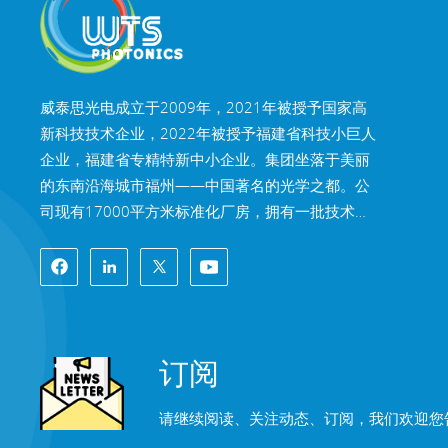
威泰思光电成立于2009年，2021年被授予国家高
新科技技术企业，2022年被授予福建省科技小巨人
企业，福建省专精特新中小企业。集团坐落于美丽
的东南沿海城市福州——中国著名的光学之都。公
司现有17000平方米标准化厂房，拥有一批技术娴
熟的技术骨干，以及完整光学加工体系，镀膜体
系，装配体系，检测体系，可为客户提供高精密光
学元器件、高精度光学成像镜头和高功率激光元器
件的研发、设计、制造一站式解决方案。 威泰思产
品包括光学窗口片、透镜、柱面镜、滤光片、反射
订阅
镜、棱镜、波片、分光镜、激光晶体，镜头和模组
等光学元器件及光学系统。产品广泛应用于机器视
请继续阅读、关注动态、订阅，我们欢迎您
觉、工业激光、生物医疗、精密仪器、航天航空、
AR&VR、半导体、自动化驾驶、车载光学及光通信