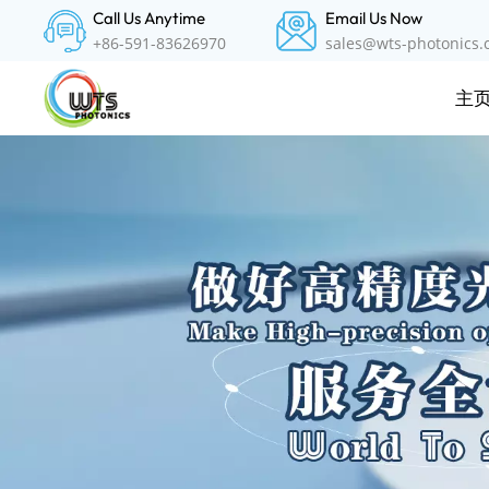
Call Us Anytime
Email Us Now
+86-591-83626970
sales@wts-photonics
主