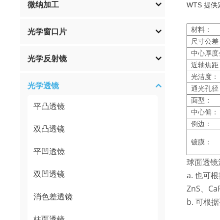
微纳加工
WTS 提
材料：
光学窗口片
尺寸公差
中心厚度
光学反射镜
近轴焦距
光洁度：
光学透镜
通光孔径
面型：
平凸透镜
中心偏：
倒边：
双凸透镜
镀膜：
平凹透镜
球面透镜
双凹透镜
a. 也可根
ZnS、C
消色差透镜
b. 可根
柱面透镜