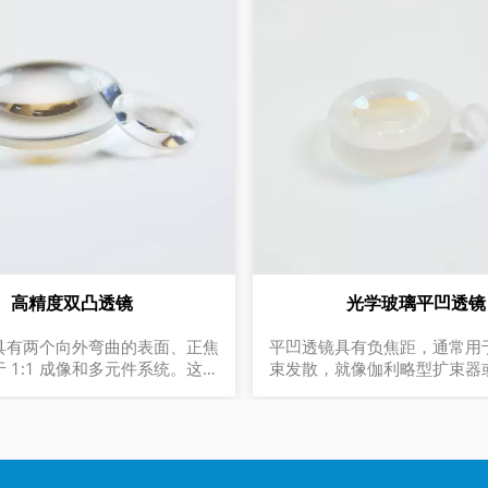
高精度双凸透镜
光学玻璃平凹透镜
具有两个向外弯曲的表面、正焦
平凹透镜具有负焦距，通常用
 1:1 成像和多元件系统。这些
束发散，就像伽利略型扩束器
为 f= (R1*R2)/((n-1)*(R2-
样。1. 光束扩展2. 光投射3.
的焦距
距 3. 按需提供材料