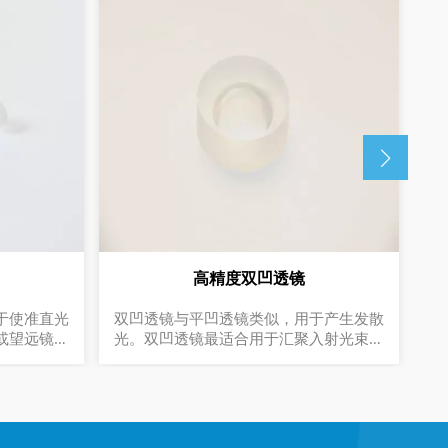
高精度双凹透镜
精
于使准直光
双凹透镜与平凹透镜类似，用于产生发散
消
或望远镜一
光。双凹透镜最适合用于汇聚入射光束。
N
 扩大光学系统
1. Zemax光学设计套件支持 2. 负焦距 3.
按需提供材料