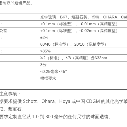
供定制双凹透镜产品。
光学玻璃、BK7、熔融石英、肖特、OHARA、Ca
：
±0.1mm（标准型），±0.01mm（高精度型）
公差：
±0.1mm（标准型），±0.02mm（高精度型）
：
±2%
60/40（标准型）、20/10（高精度型）
：
>85%
λ/2（标准）、λ/8（高精度）@633nm
3分
<0.25毫米×45°
根据要求
注意事项：
据要求提供 Schott、Ohara、Hoya 或中国 CDGM 的其他光学玻
aF2、蓝宝石。
据要求定制直径从 1.0 到 300 毫米的任何尺寸的球面透镜。