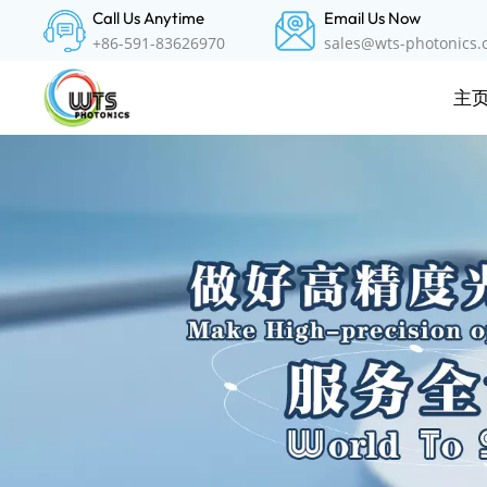
Call Us Anytime
Email Us Now
+86-591-83626970
sales@wts-photonics
主