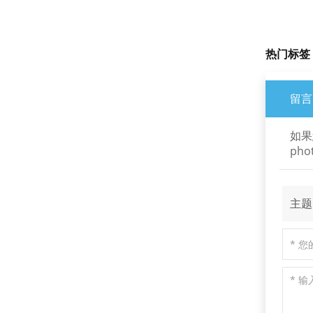
阅读更多
热门标签 
N-BK7 和熔融石英楔
留言
形棱镜和楔形窗口
阅读更多
如果
pho
光学高精度菱形棱镜
阅读更多
主题
多波段二向色镜
阅读更多