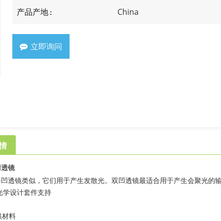
China
产品产地 :
立即询问
情
凹透镜
平凹透镜类似，它们用于产生发散光。双凹透镜最适合用于产生会聚光的
ax光学设计套件支持
供材料