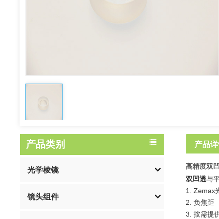
产品类别
产品详
高精度双
光学棱镜
双凹透
与
1. Zem
镜头组件
2. 负焦距
3. 按需提